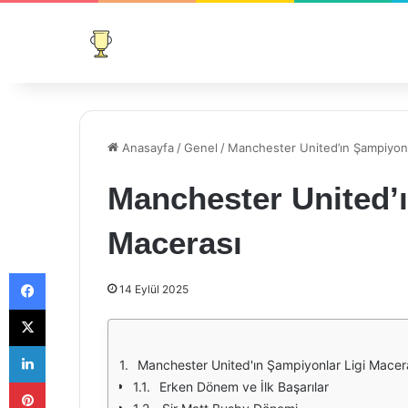
Anasayfa
/
Genel
/
Manchester United’ın Şampiyonl
Manchester United’ı
Macerası
Facebook
14 Eylül 2025
X
LinkedIn
Manchester United'ın Şampiyonlar Ligi Macer
Pinterest
Erken Dönem ve İlk Başarılar