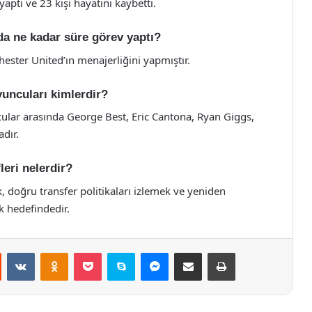
aptı ve 23 kişi hayatını kaybetti.
da ne kadar süre görev yaptı?
ster United’ın menajerliğini yapmıştır.
yuncuları kimlerdir?
ular arasında George Best, Eric Cantona, Ryan Giggs,
dır.
leri nelerdir?
, doğru transfer politikaları izlemek ve yeniden
k hedefindedir.
st
Reddit
VKontakte
Odnoklassniki
Pocket
Skype
Messenger
E-Posta ile paylaş
Yazdır