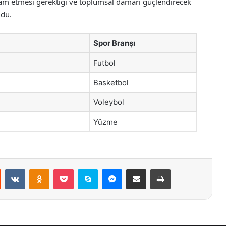
evam etmesi gerektiği ve toplumsal damarı güçlendirecek
ldu.
Spor Branşı
Futbol
Basketbol
Voleybol
Yüzme
st
Reddit
VKontakte
Odnoklassniki
Pocket
Skype
Messenger
E-Posta ile paylaş
Yazdır