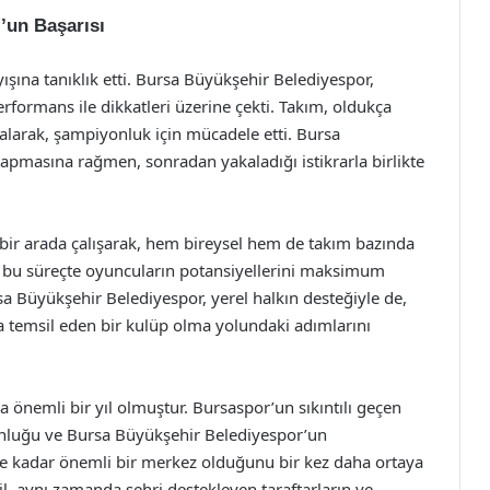
’un Başarısı
ışına tanıklık etti. Bursa Büyükşehir Belediyespor,
erformans ile dikkatleri üzerine çekti. Takım, oldukça
larak, şampiyonluk için mücadele etti. Bursa
yapmasına rağmen, sonradan yakaladığı istikrarla birlikte
bir arada çalışarak, hem bireysel hem de takım bazında
p, bu süreçte oyuncuların potansiyellerini maksimum
sa Büyükşehir Belediyespor, yerel halkın desteğiyle de,
da temsil eden bir kulüp olma yolundaki adımlarını
a önemli bir yıl olmuştur. Bursaspor’un sıkıntılı geçen
nluğu ve Bursa Büyükşehir Belediyespor’un
n ne kadar önemli bir merkez olduğunu bir kez daha ortaya
il, aynı zamanda şehri destekleyen taraftarların ve