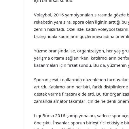
için bir fırsat sundu.
Voleybol, 2016 şampiyonaları sırasında gözde br
rekabetin yanı sıra, spora olan ilginin arttığı bu 
zemin hazırladı. Özellikle, kadın voleybol takıml
branşındaki kadınların güçlenmesi adına önemli
Yüzme branşında ise, organizasyon, her yaş grubu
yarışma ortamı sağlanırken, katılımcıların perfor
kazanmaları için fırsat sundu. Bu da, yüzmenin 
Sporun çeşitli dallarında düzenlenen turnuvalar 
artırdı. Katılımcıların her biri, farklı disiplinler
destek verme fırsatını elde etti. Bu tür organiza
zamanda amatör takımlar için de ne denli önemli
Ligi Bursa 2016 şampiyonaları, sadece spor açıs
öne çıktı. İnsanlar, sporun birleştirici etkisiyle b