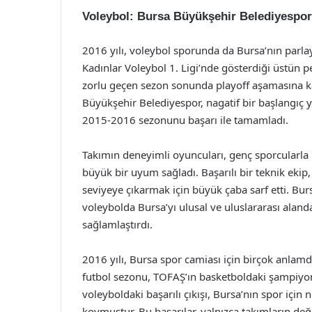
Voleybol: Bursa Büyükşehir Belediyespor
2016 yılı, voleybol sporunda da Bursa’nın parlay
Kadınlar Voleybol 1. Ligi’nde gösterdiği üstün p
zorlu geçen sezon sonunda playoff aşamasına ka
Büyükşehir Belediyespor, nagatif bir başlangıç 
2015-2016 sezonunu başarı ile tamamladı.
Takımın deneyimli oyuncuları, genç sporcularla 
büyük bir uyum sağladı. Başarılı bir teknik eki
seviyeye çıkarmak için büyük çaba sarf etti. Bur
voleybolda Bursa’yı ulusal ve uluslararası alan
sağlamlaştırdı.
2016 yılı, Bursa spor camiası için birçok anlamd
futbol sezonu, TOFAŞ’ın basketboldaki şampiyo
voleyboldaki başarılı çıkışı, Bursa’nın spor içi
koymuştur. Bu başarılar, yalnızca takımların değ