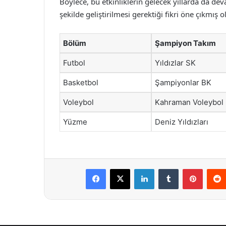
Böylece, bu etkinliklerin gelecek yıllarda da d
şekilde geliştirilmesi gerektiği fikri öne çıkmış o
Bölüm
Şampiyon Takım
Futbol
Yıldızlar SK
Basketbol
Şampiyonlar BK
Voleybol
Kahraman Voleybol
Yüzme
Deniz Yıldızları
Facebook
X
LinkedIn
Tumblr
Pintere