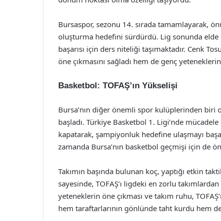
Bursaspor, sezonu 14. sırada tamamlayarak, önü
oluşturma hedefini sürdürdü. Lig sonunda elde ed
başarısı için ders niteliği taşımaktadır. Cenk T
öne çıkmasını sağladı hem de genç yeteneklerin
Basketbol: TOFAŞ’ın Yükselişi
Bursa’nın diğer önemli spor kulüplerinden biri 
başladı. Türkiye Basketbol 1. Ligi’nde mücadel
kapatarak, şampiyonluk hedefine ulaşmayı başar
zamanda Bursa’nın basketbol geçmişi için de öne
Takımın başında bulunan koç, yaptığı etkin taktik
sayesinde, TOFAŞ’ı ligdeki en zorlu takımlardan b
yeteneklerin öne çıkması ve takım ruhu, TOFAŞ’ı
hem taraftarlarının gönlünde taht kurdu hem de 