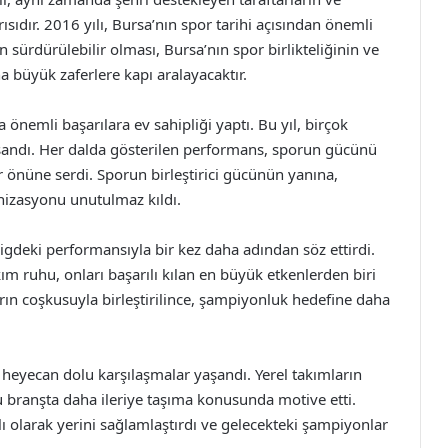
ısıdır. 2016 yılı, Bursa’nın spor tarihi açısından önemli
ın sürdürülebilir olması, Bursa’nın spor birlikteliğinin ve
 büyük zaferlere kapı aralayacaktır.
 önemli başarılara ev sahipliği yaptı. Bu yıl, birçok
aşandı. Her dalda gösterilen performans, sporun gücünü
er önüne serdi. Sporun birleştirici gücünün yanına,
nizasyonu unutulmaz kıldı.
gdeki performansıyla bir kez daha adından söz ettirdi.
 ruhu, onları başarılı kılan en büyük etkenlerden biri
rın coşkusuyla birleştirilince, şampiyonluk hedefine daha
heyecan dolu karşılaşmalar yaşandı. Yerel takımların
 branşta daha ileriye taşıma konusunda motive etti.
lı olarak yerini sağlamlaştırdı ve gelecekteki şampiyonlar