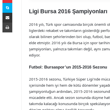
Skype
Ligi Bursa 2016 Şampiyonları
E-Posta ile paylaş
Yazdır
2016 yılı, Türk spor camiasında birçok önemli o
liglerdeki rekabet ve takımların gösterdiği perf
olarak bilinen şehirlerinden biri olup, futbol, b
elde etmiştir. 2016 yılı da Bursa için spor tarih
şampiyonları, yalnızca takımları değil, aynı zam
ediyor.
Futbol: Bursaspor’un 2015-2016 Sezonu
2015-2016 sezonu, Türkiye Süper Ligi’nde mücade
içerisinde hem iyi hem de kötü dönemler yaşad
şampiyonluğun ardından, 2015-2016 sezonunda d
mücadele etti. Ancak sezon sonunda düşme hattın
takımda kalacağı konusunda birçok spekülasyon 
dönüm noktası olma özelliği taşıyordu.