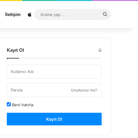
Sitemap
Arama
İletişim
yap
...
Kayıt Ol
Unuttunuz mu?
Beni hatırla
Kayıt Ol