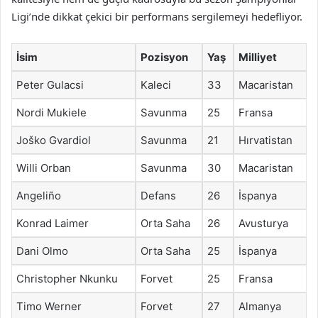
Ligi’nde dikkat çekici bir performans sergilemeyi hedefliyor.
İsim
Pozisyon
Yaş
Milliyet
Peter Gulacsi
Kaleci
33
Macaristan
Nordi Mukiele
Savunma
25
Fransa
Joško Gvardiol
Savunma
21
Hırvatistan
Willi Orban
Savunma
30
Macaristan
Angeliño
Defans
26
İspanya
Konrad Laimer
Orta Saha
26
Avusturya
Dani Olmo
Orta Saha
25
İspanya
Christopher Nkunku
Forvet
25
Fransa
Timo Werner
Forvet
27
Almanya