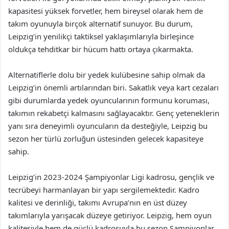
kapasitesi yüksek forvetler, hem bireysel olarak hem de
takım oyunuyla birçok alternatif sunuyor. Bu durum,
Leipzig’in yenilikçi taktiksel yaklaşımlarıyla birleşince
oldukça tehditkar bir hücum hattı ortaya çıkarmakta.
Alternatiflerle dolu bir yedek kulübesine sahip olmak da
Leipzig’in önemli artılarından biri. Sakatlık veya kart cezaları
gibi durumlarda yedek oyuncularının formunu koruması,
takımın rekabetçi kalmasını sağlayacaktır. Genç yeteneklerin
yanı sıra deneyimli oyuncuların da desteğiyle, Leipzig bu
sezon her türlü zorluğun üstesinden gelecek kapasiteye
sahip.
Leipzig’in 2023-2024 Şampiyonlar Ligi kadrosu, gençlik ve
tecrübeyi harmanlayan bir yapı sergilemektedir. Kadro
kalitesi ve derinliği, takımı Avrupa’nın en üst düzey
takımlarıyla yarışacak düzeye getiriyor. Leipzig, hem oyun
kalitesiyle hem de güçlü kadrosuyla bu sezon Şampiyonlar