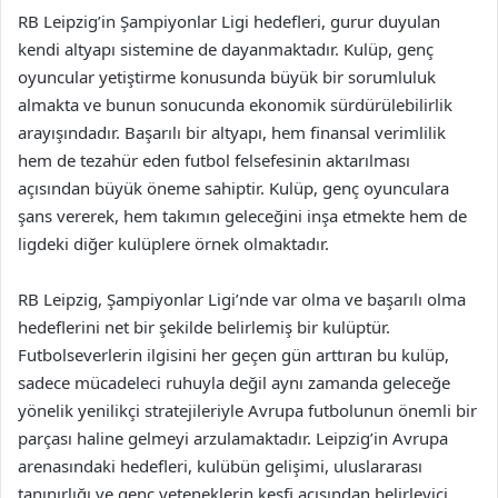
RB Leipzig’in Şampiyonlar Ligi hedefleri, gurur duyulan
kendi altyapı sistemine de dayanmaktadır. Kulüp, genç
oyuncular yetiştirme konusunda büyük bir sorumluluk
almakta ve bunun sonucunda ekonomik sürdürülebilirlik
arayışındadır. Başarılı bir altyapı, hem finansal verimlilik
hem de tezahür eden futbol felsefesinin aktarılması
açısından büyük öneme sahiptir. Kulüp, genç oyunculara
şans vererek, hem takımın geleceğini inşa etmekte hem de
ligdeki diğer kulüplere örnek olmaktadır.
RB Leipzig, Şampiyonlar Ligi’nde var olma ve başarılı olma
hedeflerini net bir şekilde belirlemiş bir kulüptür.
Futbolseverlerin ilgisini her geçen gün arttıran bu kulüp,
sadece mücadeleci ruhuyla değil aynı zamanda geleceğe
yönelik yenilikçi stratejileriyle Avrupa futbolunun önemli bir
parçası haline gelmeyi arzulamaktadır. Leipzig’in Avrupa
arenasındaki hedefleri, kulübün gelişimi, uluslararası
tanınırlığı ve genç yeteneklerin keşfi açısından belirleyici