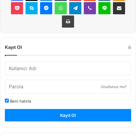
Pocket
Skype
Messenger
WhatsApp
Telegram
Viber
Line
E-Posta ile payla
Yazdır
Kayıt Ol
Unuttunuz mu?
Beni hatırla
Kayıt Ol