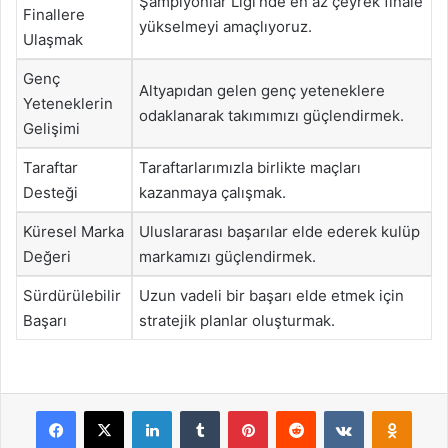
Şampiyonlar Ligi’nde en az çeyrek finale
Finallere
yükselmeyi amaçlıyoruz.
Ulaşmak
Genç
Altyapıdan gelen genç yeteneklere
Yeteneklerin
odaklanarak takımımızı güçlendirmek.
Gelişimi
Taraftar
Taraftarlarımızla birlikte maçları
Desteği
kazanmaya çalışmak.
Küresel Marka
Uluslararası başarılar elde ederek kulüp
Değeri
markamızı güçlendirmek.
Sürdürülebilir
Uzun vadeli bir başarı elde etmek için
Başarı
stratejik planlar oluşturmak.
Facebook
X
LinkedIn
Tumblr
Pinterest
Reddit
VKontakte
Odnok