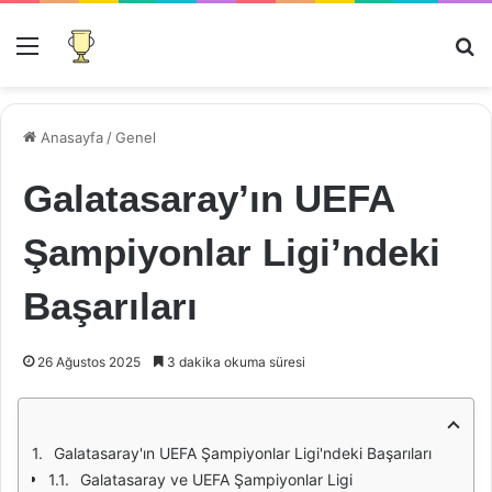
Menü
Ar
Anasayfa
/
Genel
Galatasaray’ın UEFA
Şampiyonlar Ligi’ndeki
Başarıları
26 Ağustos 2025
3 dakika okuma süresi
Galatasaray'ın UEFA Şampiyonlar Ligi'ndeki Başarıları
Galatasaray ve UEFA Şampiyonlar Ligi