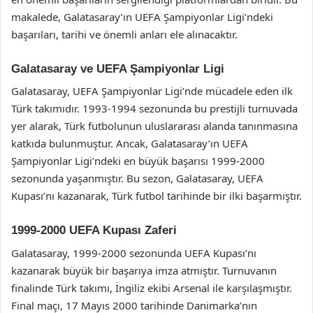
makalede, Galatasaray’ın UEFA Şampiyonlar Ligi’ndeki
başarıları, tarihi ve önemli anları ele alınacaktır.
Galatasaray ve UEFA Şampiyonlar Ligi
Galatasaray, UEFA Şampiyonlar Ligi’nde mücadele eden ilk
Türk takımıdır. 1993-1994 sezonunda bu prestijli turnuvada
yer alarak, Türk futbolunun uluslararası alanda tanınmasına
katkıda bulunmuştur. Ancak, Galatasaray’ın UEFA
Şampiyonlar Ligi’ndeki en büyük başarısı 1999-2000
sezonunda yaşanmıştır. Bu sezon, Galatasaray, UEFA
Kupası’nı kazanarak, Türk futbol tarihinde bir ilki başarmıştır.
1999-2000 UEFA Kupası Zaferi
Galatasaray, 1999-2000 sezonunda UEFA Kupası’nı
kazanarak büyük bir başarıya imza atmıştır. Turnuvanın
finalinde Türk takımı, İngiliz ekibi Arsenal ile karşılaşmıştır.
Final maçı, 17 Mayıs 2000 tarihinde Danimarka’nın