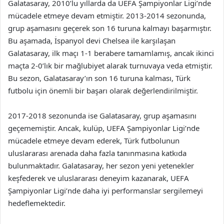
Galatasaray, 2010’lu yıllarda da UEFA Şampiyonlar Ligi’nde
mücadele etmeye devam etmiştir. 2013-2014 sezonunda,
grup aşamasını geçerek son 16 turuna kalmayı başarmıştır.
Bu aşamada, İspanyol devi Chelsea ile karşılaşan
Galatasaray, ilk maçı 1-1 berabere tamamlamış, ancak ikinci
maçta 2-0’lık bir mağlubiyet alarak turnuvaya veda etmiştir.
Bu sezon, Galatasaray’ın son 16 turuna kalması, Türk
futbolu için önemli bir başarı olarak değerlendirilmiştir.
2017-2018 sezonunda ise Galatasaray, grup aşamasını
geçememiştir. Ancak, kulüp, UEFA Şampiyonlar Ligi’nde
mücadele etmeye devam ederek, Türk futbolunun
uluslararası arenada daha fazla tanınmasına katkıda
bulunmaktadır. Galatasaray, her sezon yeni yetenekler
keşfederek ve uluslararası deneyim kazanarak, UEFA
Şampiyonlar Ligi’nde daha iyi performanslar sergilemeyi
hedeflemektedir.