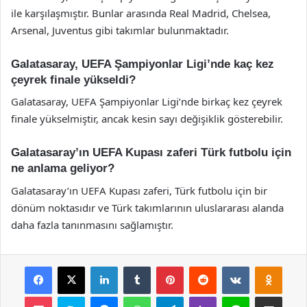
ile karşılaşmıştır. Bunlar arasında Real Madrid, Chelsea,
Arsenal, Juventus gibi takımlar bulunmaktadır.
Galatasaray, UEFA Şampiyonlar Ligi’nde kaç kez
çeyrek finale yükseldi?
Galatasaray, UEFA Şampiyonlar Ligi’nde birkaç kez çeyrek
finale yükselmiştir, ancak kesin sayı değişiklik gösterebilir.
Galatasaray’ın UEFA Kupası zaferi Türk futbolu için
ne anlama geliyor?
Galatasaray’ın UEFA Kupası zaferi, Türk futbolu için bir
dönüm noktasıdır ve Türk takımlarının uluslararası alanda
daha fazla tanınmasını sağlamıştır.
Facebook
X
LinkedIn
Tumblr
Pinterest
Reddit
VKontakte
Odnok
Pocket
Skype
Messenger
WhatsApp
Telegram
Viber
Line
E-Posta ile payla