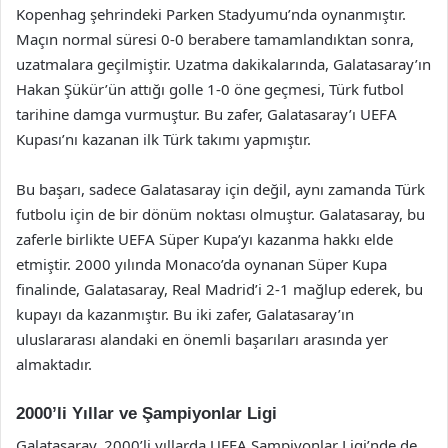
Kopenhag şehrindeki Parken Stadyumu’nda oynanmıştır.
Maçın normal süresi 0-0 berabere tamamlandıktan sonra,
uzatmalara geçilmiştir. Uzatma dakikalarında, Galatasaray’ın
Hakan Şükür’ün attığı golle 1-0 öne geçmesi, Türk futbol
tarihine damga vurmuştur. Bu zafer, Galatasaray’ı UEFA
Kupası’nı kazanan ilk Türk takımı yapmıştır.
Bu başarı, sadece Galatasaray için değil, aynı zamanda Türk
futbolu için de bir dönüm noktası olmuştur. Galatasaray, bu
zaferle birlikte UEFA Süper Kupa’yı kazanma hakkı elde
etmiştir. 2000 yılında Monaco’da oynanan Süper Kupa
finalinde, Galatasaray, Real Madrid’i 2-1 mağlup ederek, bu
kupayı da kazanmıştır. Bu iki zafer, Galatasaray’ın
uluslararası alandaki en önemli başarıları arasında yer
almaktadır.
2000’li Yıllar ve Şampiyonlar Ligi
Galatasaray, 2000’li yıllarda UEFA Şampiyonlar Ligi’nde de