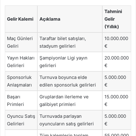
Tahmini
Gelir Kalemi
Açıklama
Gelir
(Yıllık)
Maç Günleri
Taraftar bilet satışları,
10.000.000
Geliri
stadyum gelirleri
€
Yayın Hakları
Şampiyonlar Ligi yayın
20.000.000
Gelirleri
gelirleri
€
Sponsorluk
Turnuva boyunca elde
5.000.000
Anlaşmaları
edilen sponsorluk gelirleri
€
Başarı
Gruplardan ilerleme ve
15.000.000
Primleri
galibiyet primleri
€
Oyuncu Satış
Turnuvada parlayan
5.000.000
Gelirleri
oyuncuların satış gelirleri
€
Tüm kalemlerin toplam
55.000.000