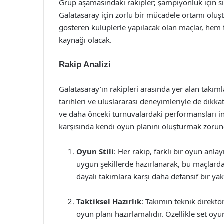
Grup aşamasındaki rakipler; şampiyonluk için sıkı
Galatasaray için zorlu bir mücadele ortamı oluş
gösteren kulüplerle yapılacak olan maçlar, hem f
kaynağı olacak.
Rakip Analizi
Galatasaray’ın rakipleri arasında yer alan takıml
tarihleri ve uluslararası deneyimleriyle de dikka
ve daha önceki turnuvalardaki performansları inc
karşısında kendi oyun planını oluşturmak zorun
Oyun Stili
: Her rakip, farklı bir oyun anlay
uygun şekillerde hazırlanarak, bu maçlarda
dayalı takımlara karşı daha defansif bir ya
Taktiksel Hazırlık
: Takımın teknik direktö
oyun planı hazırlamalıdır. Özellikle set oy