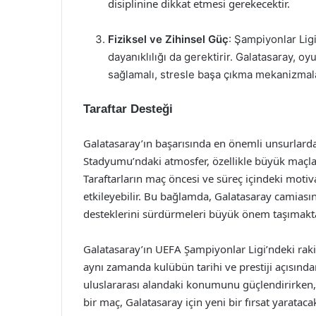
disiplinine dikkat etmesi gerekecektir.
Fiziksel ve Zihinsel Güç
: Şampiyonlar Ligi’
dayanıklılığı da gerektirir. Galatasaray, 
sağlamalı, stresle başa çıkma mekanizmala
Taraftar Desteği
Galatasaray’ın başarısında en önemli unsurlardan
Stadyumu’ndaki atmosfer, özellikle büyük maçlar
Taraftarların maç öncesi ve süreç içindeki mot
etkileyebilir. Bu bağlamda, Galatasaray camiası
desteklerini sürdürmeleri büyük önem taşımakta
Galatasaray’ın UEFA Şampiyonlar Ligi’ndeki rakipl
aynı zamanda kulübün tarihi ve prestiji açısında
uluslararası alandaki konumunu güçlendirirken, 
bir maç, Galatasaray için yeni bir fırsat yaratac