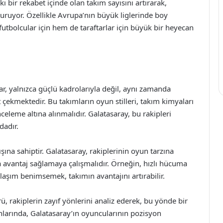
 bir rekabet içinde olan takım sayısını artırarak,
turuyor. Özellikle Avrupa’nın büyük liglerinde boy
utbolcular için hem de taraftarlar için büyük bir heyecan
ar, yalnızca güçlü kadrolarıyla değil, aynı zamanda
t çekmektedir. Bu takımların oyun stilleri, takım kimyaları
eleme altına alınmalıdır. Galatasaray, bu rakipleri
dadır.
ışına sahiptir. Galatasaray, rakiplerinin oyun tarzına
 avantaj sağlamaya çalışmalıdır. Örneğin, hızlı hücuma
klaşım benimsemek, takımın avantajını artırabilir.
rü, rakiplerin zayıf yönlerini analiz ederek, bu yönde bir
unlarında, Galatasaray’ın oyuncularının pozisyon