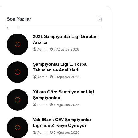
Son Yazılar
2021 Şampiyonlar Ligi Grupları
Analizi
Admin
7 Ağustos 2026
Şampiyonlar Ligi 1. Torba
Takımları ve Analizleri
Admin
6 Ağustos 2026
Yıllara Göre Şampiyonlar Ligi
Şampiyonları
Admin
6 Ağustos 2026
VakıfBank CEV Şampiyonlar
Ligi’nde Zirveye Oynuyor
Admin
5 Ağustos 2026