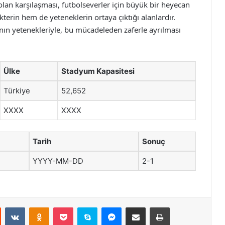
 olan karşılaşması, futbolseverler için büyük bir heyecan
erin hem de yeteneklerin ortaya çıktığı alanlardır.
nın yetenekleriyle, bu mücadeleden zaferle ayrılması
Ülke
Stadyum Kapasitesi
Türkiye
52,652
XXXX
XXXX
Tarih
Sonuç
YYYY-MM-DD
2-1
st
Reddit
VKontakte
Odnoklassniki
Pocket
Skype
Messenger
E-Posta ile paylaş
Yazdır