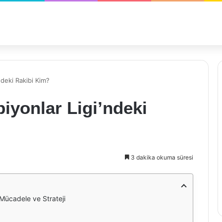
ndeki Rakibi Kim?
iyonlar Ligi’ndeki
3 dakika okuma süresi
 Mücadele ve Strateji