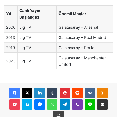
Canlı Yayın
Yıl
Önemli Maçlar
Başlangıcı
2000
Lig TV
Galatasaray – Arsenal
2013
Lig TV
Galatasaray – Real Madrid
2019
Lig TV
Galatasaray – Porto
Galatasaray – Manchester
2023
Lig TV
United
Facebook
X
LinkedIn
Tumblr
Pinterest
Reddit
VKontakte
Odnok
Pocket
Skype
Messenger
WhatsApp
Telegram
Viber
Line
E-Posta ile payla
Yazdır