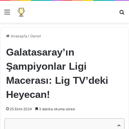
Menü
Ar
Anasayfa
/
Genel
Galatasaray’ın
Şampiyonlar Ligi
Macerası: Lig TV’deki
Heyecan!
25 Ekim 2024
3 dakika okuma süresi