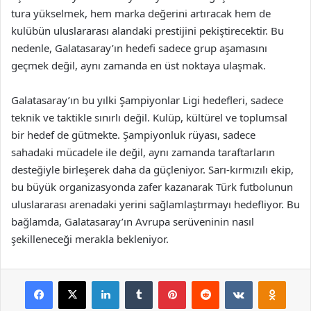
tura yükselmek, hem marka değerini artıracak hem de
kulübün uluslararası alandaki prestijini pekiştirecektir. Bu
nedenle, Galatasaray’ın hedefi sadece grup aşamasını
geçmek değil, aynı zamanda en üst noktaya ulaşmak.
Galatasaray’ın bu yılki Şampiyonlar Ligi hedefleri, sadece
teknik ve taktikle sınırlı değil. Kulüp, kültürel ve toplumsal
bir hedef de gütmekte. Şampiyonluk rüyası, sadece
sahadaki mücadele ile değil, aynı zamanda taraftarların
desteğiyle birleşerek daha da güçleniyor. Sarı-kırmızılı ekip,
bu büyük organizasyonda zafer kazanarak Türk futbolunun
uluslararası arenadaki yerini sağlamlaştırmayı hedefliyor. Bu
bağlamda, Galatasaray’ın Avrupa serüveninin nasıl
şekilleneceği merakla bekleniyor.
Facebook
X
LinkedIn
Tumblr
Pinterest
Reddit
VKontakte
Odnok