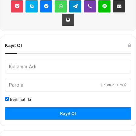
Pocket
Skype
Messenger
WhatsApp
Telegram
Viber
Line
E-Posta ile payla
Yazdır
Kayıt Ol
Unuttunuz mu?
Beni hatırla
Kayıt Ol