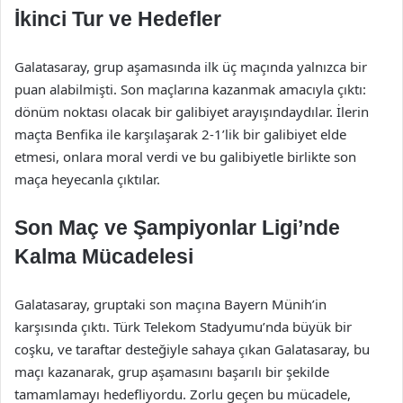
İkinci Tur ve Hedefler
Galatasaray, grup aşamasında ilk üç maçında yalnızca bir
puan alabilmişti. Son maçlarına kazanmak amacıyla çıktı:
dönüm noktası olacak bir galibiyet arayışındaydılar. İlerin
maçta Benfika ile karşılaşarak 2-1’lik bir galibiyet elde
etmesi, onlara moral verdi ve bu galibiyetle birlikte son
maça heyecanla çıktılar.
Son Maç ve Şampiyonlar Ligi’nde
Kalma Mücadelesi
Galatasaray, gruptaki son maçına Bayern Münih’in
karşısında çıktı. Türk Telekom Stadyumu’nda büyük bir
coşku, ve taraftar desteğiyle sahaya çıkan Galatasaray, bu
maçı kazanarak, grup aşamasını başarılı bir şekilde
tamamlamayı hedefliyordu. Zorlu geçen bu mücadele,