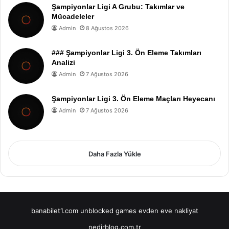
Şampiyonlar Ligi A Grubu: Takımlar ve
Mücadeleler
Admin
8 Ağustos 2026
### Şampiyonlar Ligi 3. Ön Eleme Takımları
Analizi
Admin
7 Ağustos 2026
Şampiyonlar Ligi 3. Ön Eleme Maçları Heyecanı
Admin
7 Ağustos 2026
Daha Fazla Yükle
banabilet1.com
unblocked games
evden eve nakliyat
nedirblog.com.tr