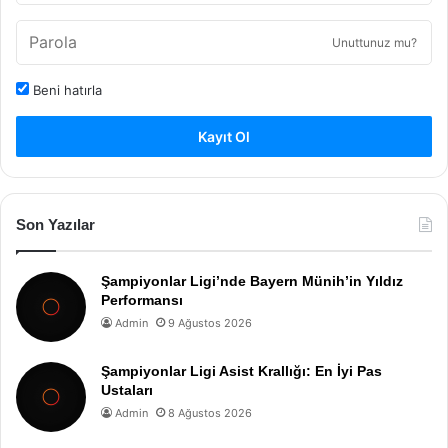
Unuttunuz mu?
Beni hatırla
Kayıt Ol
Son Yazılar
Şampiyonlar Ligi’nde Bayern Münih’in Yıldız
Performansı
Admin
9 Ağustos 2026
Şampiyonlar Ligi Asist Krallığı: En İyi Pas
Ustaları
Admin
8 Ağustos 2026