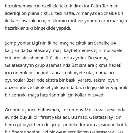
bozulmaması için özellikle teknik direktör Fatih Terim’in
liderliği ön plana çıktı. Ertesi hafta, Almanya’da Schalke 04
ile karşılaşacakları için takımın motivasyonunu artırmak için
hazırlıklar sıkı bir şekilde yapıldı.
Şampiyonlar Ligi’nin ikinci maçına çıktıkları Schalke 04
karşısında Galatasaray, maçı kaybetmemek için mücadele
etti. Ancak sahadan 0-0’lık skorla ayrıldı. Bu sonuç,
Galatasaray’ın grup aşamasında üst sıralara çıkma hedefi
için önemli bir puandı, ancak galibiyete ulaşmamaları
oyuncular üzerinde ekstra bir baskı yarattı. Takım, oyun
düzeninde ve taktiksel yaklaşımda bazı değişiklikler yaparak
bir sonraki maça hazırlanmak için kollarını sıvadı.
Grubun üçüncü haftasında, Lokomotiv Moskova karşısında
evinde büyük bir fırsat yakaladı. Bu maç, Galatasaray için
hem galibiyet hem de grup içindeki durumu açısından kritik
bir öneme sahipti. İyi bir oyun sergileyen Galatasaray, 3-0