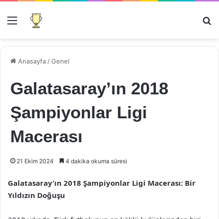
Menü
Ar
Anasayfa
/
Genel
Galatasaray’ın 2018
Şampiyonlar Ligi
Macerası
21 Ekim 2024
4 dakika okuma süresi
Galatasaray’ın 2018 Şampiyonlar Ligi Macerası: Bir
Yıldızın Doğuşu