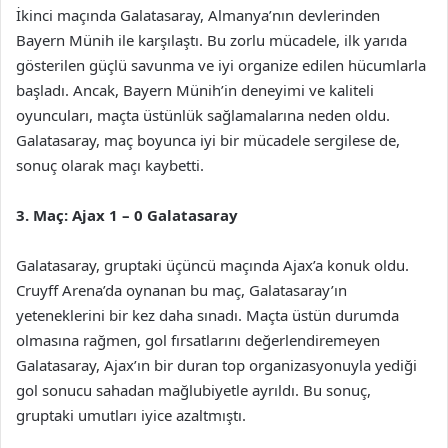
İkinci maçında Galatasaray, Almanya’nın devlerinden
Bayern Münih ile karşılaştı. Bu zorlu mücadele, ilk yarıda
gösterilen güçlü savunma ve iyi organize edilen hücumlarla
başladı. Ancak, Bayern Münih’in deneyimi ve kaliteli
oyuncuları, maçta üstünlük sağlamalarına neden oldu.
Galatasaray, maç boyunca iyi bir mücadele sergilese de,
sonuç olarak maçı kaybetti.
3. Maç: Ajax 1 – 0 Galatasaray
Galatasaray, gruptaki üçüncü maçında Ajax’a konuk oldu.
Cruyff Arena’da oynanan bu maç, Galatasaray’ın
yeteneklerini bir kez daha sınadı. Maçta üstün durumda
olmasına rağmen, gol fırsatlarını değerlendiremeyen
Galatasaray, Ajax’ın bir duran top organizasyonuyla yediği
gol sonucu sahadan mağlubiyetle ayrıldı. Bu sonuç,
gruptaki umutları iyice azaltmıştı.