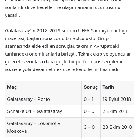
sonlandırdı ve hedeflerine ulaşamamanın üzüntüsünü
yaşadı.
Galatasaray’ın 2018-2019 sezonu UEFA Şampiyonlar Ligi
macerası, baştan sona zorlu bir yolculuktu. Grup
aşamasında elde edilen sonuçlar, takımın Avrupa’daki
tarihindeki önemli anlarla birleşti. Teknik ekip ve oyuncular,
gelecek sezonlara daha güçlü bir performans sergileme
sözüyle yola devam etmek üzere kendilerini hazırladı.
Maç
Sonuç
Tarih
Galatasaray – Porto
0 – 1
19 Eylül 2018
Schalke 04 – Galatasaray
0 – 0
2 Ekim 2018
Galatasaray – Lokomotiv
3 – 0
23 Ekim 2018
Moskova