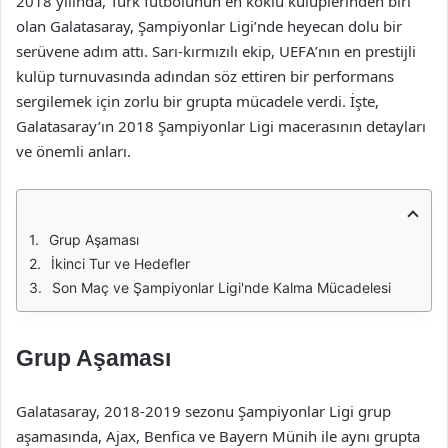
2018 yılında, Türk futbolunun en köklü kulüplerinden biri
olan Galatasaray, Şampiyonlar Ligi’nde heyecan dolu bir
serüvene adım attı. Sarı-kırmızılı ekip, UEFA’nın en prestijli
kulüp turnuvasında adından söz ettiren bir performans
sergilemek için zorlu bir grupta mücadele verdi. İşte,
Galatasaray’ın 2018 Şampiyonlar Ligi macerasının detayları
ve önemli anları.
Grup Aşaması
İkinci Tur ve Hedefler
Son Maç ve Şampiyonlar Ligi'nde Kalma Mücadelesi
Grup Aşaması
Galatasaray, 2018-2019 sezonu Şampiyonlar Ligi grup
aşamasında, Ajax, Benfica ve Bayern Münih ile aynı grupta