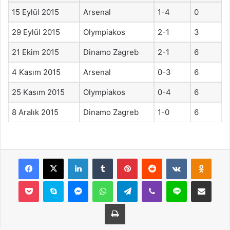
15 Eylül 2015
Arsenal
1-4
0
29 Eylül 2015
Olympiakos
2-1
3
21 Ekim 2015
Dinamo Zagreb
2-1
6
4 Kasım 2015
Arsenal
0-3
6
25 Kasım 2015
Olympiakos
0-4
6
8 Aralık 2015
Dinamo Zagreb
1-0
6
Facebook
X
LinkedIn
Tumblr
Pinterest
Reddit
VKontakte
Odnok
Pocket
Skype
Messenger
WhatsApp
Telegram
Viber
Line
E-Posta ile payla
Yazdır