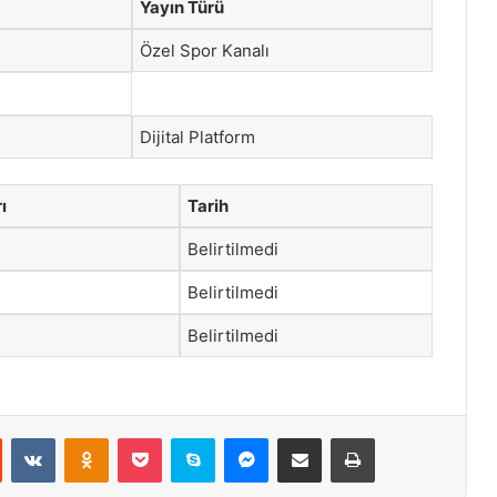
Yayın Türü
Özel Spor Kanalı
Dijital Platform
ı
Tarih
Belirtilmedi
Belirtilmedi
Belirtilmedi
st
Reddit
VKontakte
Odnoklassniki
Pocket
Skype
Messenger
E-Posta ile paylaş
Yazdır