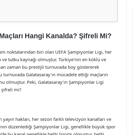
Maçları Hangi Kanalda? Şifreli Mi?
üm noktalarından biri olan UEFA Şampiyonlar Ligi, her
n ve tutku kaynağı olmuştur. Türkiye’nin en köklü ve
aman zaman bu prestijli turnuvada boy göstererek
u turnuvada Galatasaray’ın mücadele ettiği maçların
konu olmuştur. Peki, Galatasaray’ın Şampiyonlar Ligi
şifreli mi?
yayın hakları, her sezon farklı televizyon kanalları ve
A’nın düzenlediği Şampiyonlar Ligi, genellikle büyük spor
e’de bu kanal genellikle beIN Sports olmuştur. beIN