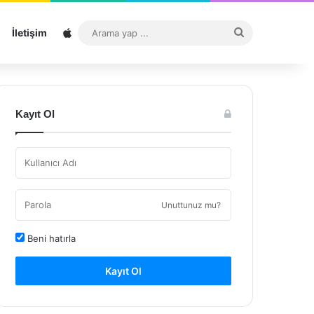
Sitemap
Arama
İletişim
yap
...
Kayıt Ol
Unuttunuz mu?
Beni hatırla
Kayıt Ol