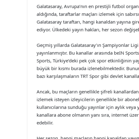
Galatasaray, Avrupa’nın en prestijli futbol orga
aldığında, taraftarlar maçları izlemek için sabır
Galatasaray taraftarı, hangi kanaldan yayına gir
ediyor. Ülkedeki yayın hakları, her sezon değişeb
Geçmiş yıllarda Galatasaray’ın Şampiyonlar Ligi 
yayınlanmıştır. Bu kanallar arasında beIN Sport
Sports, Türkiye’deki pek çok spor etkinliğinin y
büyük bir kısmı burada izlenebilmektedir. Bununl
bazı karşılaşmaların TRT Spor gibi devlet kana
Ancak, bu maçların genellikle şifreli kanallardan
izlemek isteyen izleyicilerin genellikle bir abon
kullanıcılarına sunduğu yayınlar için aylık veya y
kanallara abone olmanın yanı sıra, internet üzeri
edebilir.
Her sezon, hangi maçların hangi kanaldan yayım