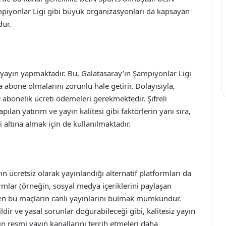
mpiyonlar Ligi gibi büyük organizasyonları da kapsayan
dur.
le yayın yapmaktadır. Bu, Galatasaray’ın Şampiyonlar Ligi
a abone olmalarını zorunlu hale getirir. Dolayısıyla,
 bir abonelik ücreti ödemeleri gerekmektedir. Şifreli
pılan yatırım ve yayın kalitesi gibi faktörlerin yanı sıra,
ti altına almak için de kullanılmaktadır.
n ücretsiz olarak yayınlandığı alternatif platformları da
ormlar (örneğin, sosyal medya içeriklerini paylaşan
nden bu maçların canlı yayınlarını bulmak mümkündür.
ldir ve yasal sorunlar doğurabileceği gibi, kalitesiz yayın
ın resmi yayın kanallarını tercih etmeleri daha