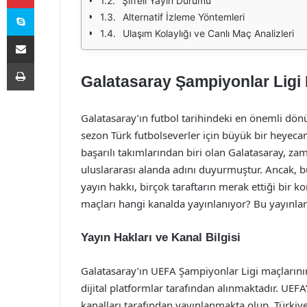
Şifreli Yayın Durumu
Skype
Alternatif İzleme Yöntemleri
Ulaşım Kolaylığı ve Canlı Maç Analizleri
E-Posta ile paylaş
Yazdır
Galatasaray Şampiyonlar Ligi 
Galatasaray’ın futbol tarihindeki en önemli dön
sezon Türk futbolseverler için büyük bir heyeca
başarılı takımlarından biri olan Galatasaray, z
uluslararası alanda adını duyurmuştur. Ancak, b
yayın hakkı, birçok taraftarın merak ettiği bir 
maçları hangi kanalda yayınlanıyor? Bu yayınlar 
Yayın Hakları ve Kanal Bilgisi
Galatasaray’ın UEFA Şampiyonlar Ligi maçlarının 
dijital platformlar tarafından alınmaktadır. UEF
kanalları tarafından yayınlanmakta olup, Türkiy