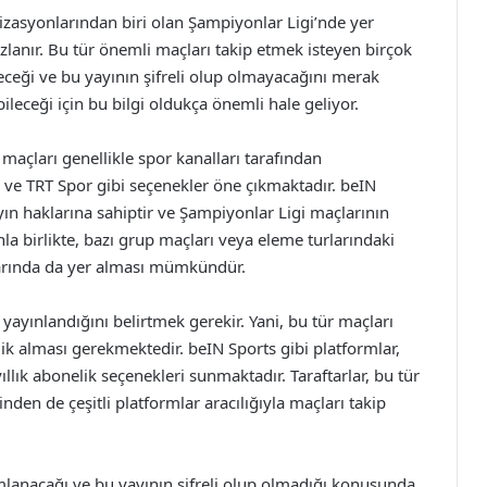
nizasyonlarından biri olan Şampiyonlar Ligi’nde yer
sızlanır. Bu tür önemli maçları takip etmek isteyen birçok
eceği ve bu yayının şifreli olup olmayacağını merak
ileceği için bu bilgi oldukça önemli hale geliyor.
maçları genellikle spor kanalları tarafından
s ve TRT Spor gibi seçenekler öne çıkmaktadır. beIN
ayın haklarına sahiptir ve Şampiyonlar Ligi maçlarının
a birlikte, bazı grup maçları veya eleme turlarındaki
llarında da yer alması mümkündür.
 yayınlandığını belirtmek gerekir. Yani, bu tür maçları
elik alması gerekmektedir. beIN Sports gibi platformlar,
ıllık abonelik seçenekleri sunmaktadır. Taraftarlar, bu tür
nden de çeşitli platformlar aracılığıyla maçları takip
lanacağı ve bu yayının şifreli olup olmadığı konusunda