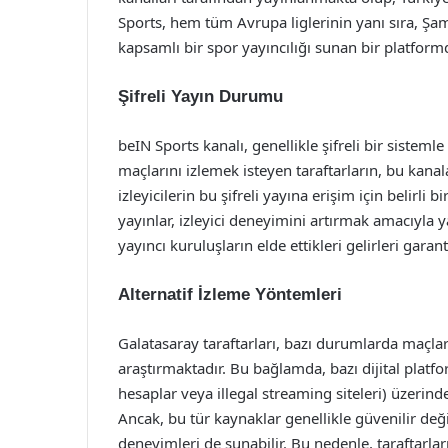
Sports, hem tüm Avrupa liglerinin yanı sıra, Şa
kapsamlı bir spor yayıncılığı sunan bir platform
Şifreli Yayın Durumu
beIN Sports kanalı, genellikle şifreli bir sistem
maçlarını izlemek isteyen taraftarların, bu kanal
izleyicilerin bu şifreli yayına erişim için belirli
yayınlar, izleyici deneyimini artırmak amacıyla ya
yayıncı kuruluşların elde ettikleri gelirleri garan
Alternatif İzleme Yöntemleri
Galatasaray taraftarları, bazı durumlarda maçları
araştırmaktadır. Bu bağlamda, bazı dijital platf
hesaplar veya illegal streaming siteleri) üzeri
Ancak, bu tür kaynaklar genellikle güvenilir deği
deneyimleri de sunabilir. Bu nedenle, taraftarlar