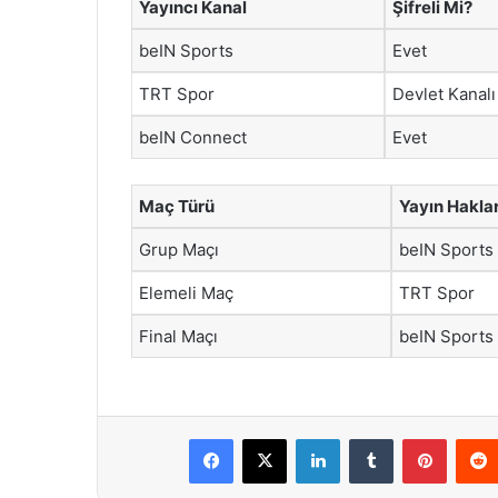
Yayıncı Kanal
Şifreli Mi?
beIN Sports
Evet
TRT Spor
Devlet Kanalı
beIN Connect
Evet
Maç Türü
Yayın Haklar
Grup Maçı
beIN Sports
Elemeli Maç
TRT Spor
Final Maçı
beIN Sports
Facebook
X
LinkedIn
Tumblr
Pintere