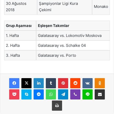
30 Ağustos
Şampiyonlar Ligi Kura
Monako
2018
Çekimi
Grup Aşaması
Eşleşen Takımlar
1. Hafta
Galatasaray vs. Lokomotiv Moskova
2. Hafta
Galatasaray vs. Schalke 04
3. Hafta
Galatasaray vs. Porto
Facebook
X
LinkedIn
Tumblr
Pinterest
Reddit
VKontakte
Odnok
Pocket
Skype
Messenger
WhatsApp
Telegram
Viber
Line
E-Posta ile payla
Yazdır