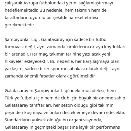
çalışarak Avrupa futbolundaki yerini sağlamlaştırmayı
hedeflemektedir. Bu nedenle, hem takımın hem de
taraftarların uyumlu bir şekilde hareket etmesi
gerekmektedir.
Şampiyonlar Ligi, Galatasaray için sadece bir futbol
turnuvası değil, aynı zamanda kimliklerini ortaya koydukları
bir arenadır. Her maç, takımın tarihine yazılacak yeni
hikayeler ekleyecektir. Bu nedenle, her karşılaşmaya olan
yaklaşım, sadece birer spor müsabakası olarak değil, aynı
zamanda önemli fırsatlar olarak görülmelidir.
Galatasaray’ın Şampiyonlar Ligi’ndeki mücadelesi, hem
Türkiye futbolu için hem de club için büyük bir öneme sahip.
Galatasaray taraftarları, her sezon olduğu gibi takımın
peşinden koşmaya ve onları desteklemeye devam edecektir.
Standartların yüksek olduğu bu organizasyonda,
Galatasaray’ın geçmişteki başarısına layık bir performans