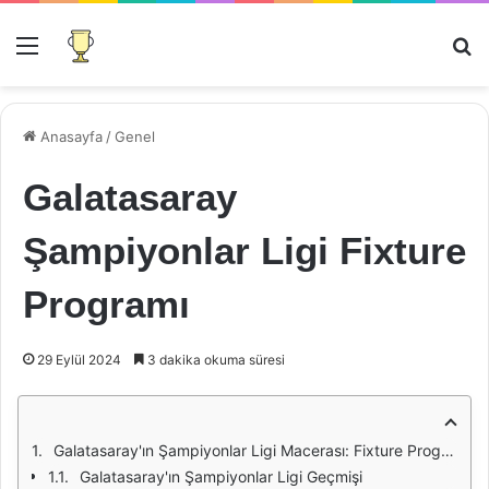
Menü
Ar
Anasayfa
/
Genel
Galatasaray
Şampiyonlar Ligi Fixture
Programı
29 Eylül 2024
3 dakika okuma süresi
Galatasaray'ın Şampiyonlar Ligi Macerası: Fixture Programı ve Beklentiler
Galatasaray'ın Şampiyonlar Ligi Geçmişi