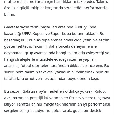
muhtemel eleme turları için hazırlıklarını takip eder. Takım,
özellikle güçlü rakipler karşısında sergilediği performansla
bilinir.
Galatasaray’ın tarihi başarıları arasında 2000 yılında
kazandığı UEFA Kupası ve Süper Kupa bulunmaktadır. Bu
başarılar, kulübün Avrupa arenasındaki ciddiyetini ve azmini
göstermektedir. Takımın, daha önceki deneyimlerine
dayanarak, grup aşamasında hangi takımlarla eşleşeceği ve
hangi stratejilerle mücadele edeceği üzerine yapılan
analizler, futbol otoriteleri tarafından dikkatlice incelenir. Bu
süreç, hem takımın taktiksel yaklaşımını belirlemek hem de
taraftarlara umut vermek açısından büyük önem taşır.
Bu sezon, Galatasaray’ın hedefleri oldukça yüksek. Kulüp,
Avrupa’nın en prestijli kulvarında en üst seviyelere ulaşmayı
istiyor. Taraftarlar, her maçta takımlarının en iyi performansı
sergilemesi için stadyumu doldurarak, güçlü bir destek