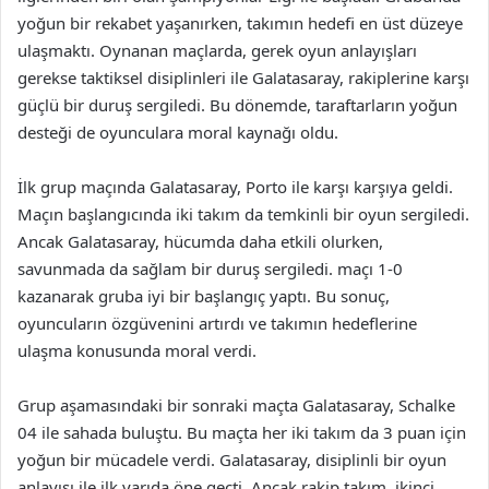
yoğun bir rekabet yaşanırken, takımın hedefi en üst düzeye
ulaşmaktı. Oynanan maçlarda, gerek oyun anlayışları
gerekse taktiksel disiplinleri ile Galatasaray, rakiplerine karşı
güçlü bir duruş sergiledi. Bu dönemde, taraftarların yoğun
desteği de oyunculara moral kaynağı oldu.
İlk grup maçında Galatasaray, Porto ile karşı karşıya geldi.
Maçın başlangıcında iki takım da temkinli bir oyun sergiledi.
Ancak Galatasaray, hücumda daha etkili olurken,
savunmada da sağlam bir duruş sergiledi. maçı 1-0
kazanarak gruba iyi bir başlangıç yaptı. Bu sonuç,
oyuncuların özgüvenini artırdı ve takımın hedeflerine
ulaşma konusunda moral verdi.
Grup aşamasındaki bir sonraki maçta Galatasaray, Schalke
04 ile sahada buluştu. Bu maçta her iki takım da 3 puan için
yoğun bir mücadele verdi. Galatasaray, disiplinli bir oyun
anlayışı ile ilk yarıda öne geçti. Ancak rakip takım, ikinci