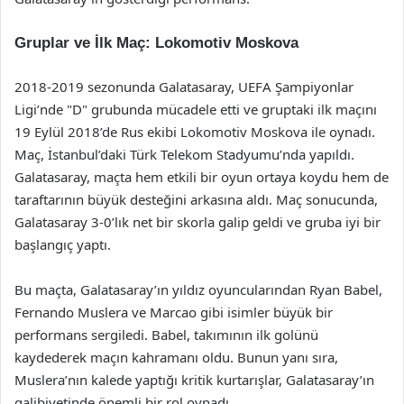
Gruplar ve İlk Maç: Lokomotiv Moskova
2018-2019 sezonunda Galatasaray, UEFA Şampiyonlar
Ligi’nde "D" grubunda mücadele etti ve gruptaki ilk maçını
19 Eylül 2018’de Rus ekibi Lokomotiv Moskova ile oynadı.
Maç, İstanbul’daki Türk Telekom Stadyumu’nda yapıldı.
Galatasaray, maçta hem etkili bir oyun ortaya koydu hem de
taraftarının büyük desteğini arkasına aldı. Maç sonucunda,
Galatasaray 3-0’lık net bir skorla galip geldi ve gruba iyi bir
başlangıç yaptı.
Bu maçta, Galatasaray’ın yıldız oyuncularından Ryan Babel,
Fernando Muslera ve Marcao gibi isimler büyük bir
performans sergiledi. Babel, takımının ilk golünü
kaydederek maçın kahramanı oldu. Bunun yanı sıra,
Muslera’nın kalede yaptığı kritik kurtarışlar, Galatasaray’ın
galibiyetinde önemli bir rol oynadı.