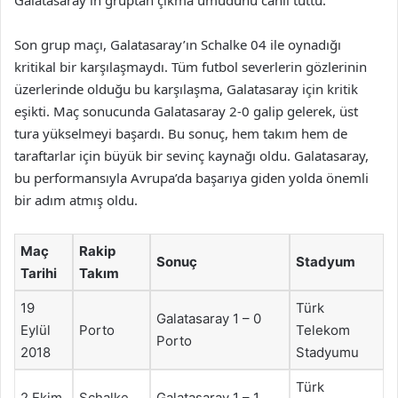
Galatasaray’ın gruptan çıkma umudunu canlı tuttu.
Son grup maçı, Galatasaray’ın Schalke 04 ile oynadığı
kritikal bir karşılaşmaydı. Tüm futbol severlerin gözlerinin
üzerlerinde olduğu bu karşılaşma, Galatasaray için kritik
eşikti. Maç sonucunda Galatasaray 2-0 galip gelerek, üst
tura yükselmeyi başardı. Bu sonuç, hem takım hem de
taraftarlar için büyük bir sevinç kaynağı oldu. Galatasaray,
bu performansıyla Avrupa’da başarıya giden yolda önemli
bir adım atmış oldu.
Maç
Rakip
Sonuç
Stadyum
Tarihi
Takım
19
Türk
Galatasaray 1 – 0
Eylül
Porto
Telekom
Porto
2018
Stadyumu
Türk
2 Ekim
Schalke
Galatasaray 1 – 1