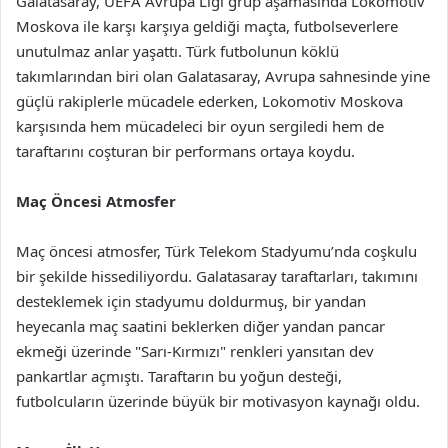
Galatasaray, UEFA Avrupa Ligi grup aşamasında Lokomotiv
Moskova ile karşı karşıya geldiği maçta, futbolseverlere
unutulmaz anlar yaşattı. Türk futbolunun köklü
takımlarından biri olan Galatasaray, Avrupa sahnesinde yine
güçlü rakiplerle mücadele ederken, Lokomotiv Moskova
karşısında hem mücadeleci bir oyun sergiledi hem de
taraftarını coşturan bir performans ortaya koydu.
Maç Öncesi Atmosfer
Maç öncesi atmosfer, Türk Telekom Stadyumu’nda coşkulu
bir şekilde hissediliyordu. Galatasaray taraftarları, takımını
desteklemek için stadyumu doldurmuş, bir yandan
heyecanla maç saatini beklerken diğer yandan pancar
ekmeği üzerinde "Sarı-Kırmızı" renkleri yansıtan dev
pankartlar açmıştı. Taraftarın bu yoğun desteği,
futbolcuların üzerinde büyük bir motivasyon kaynağı oldu.