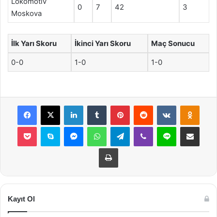
Lokomotiv
0
7
42
3
Moskova
İlk Yarı Skoru
İkinci Yarı Skoru
Maç Sonucu
0-0
1-0
1-0
Facebook
X
LinkedIn
Tumblr
Pinterest
Reddit
VKontakte
Odnok
Pocket
Skype
Messenger
WhatsApp
Telegram
Viber
Line
E-Posta ile payla
Yazdır
Kayıt Ol