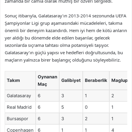
zamanda bir camia olarak müthiş bir özveri sergiledi.
Sonuç itibarıyla, Galatasaray’ın 2013-2014 sezonunda UEFA
Şampiyonlar Ligi grup aşamasındaki mücadeleleri, takıma
önemli bir deneyim kazandırdı. Hem iyi hem de kötü anların
yer aldığı bu dönemde elde edilen başarılar, gelecek
sezonlarda sıçrama tahtası olma potansiyeli taşıyor.
Galatasaray’ın güçlü yapısı ve hedefleri doğrultusunda, bu
maçların yalnızca birer başlangıç olduğunu söyleyebiliriz.
Oynanan
Takım
Galibiyet
Beraberlik
Maglup
Maç
Galatasaray
6
3
1
2
Real Madrid
6
5
0
1
Bursaspor
6
3
2
1
Copenhagen
6
1
1
4