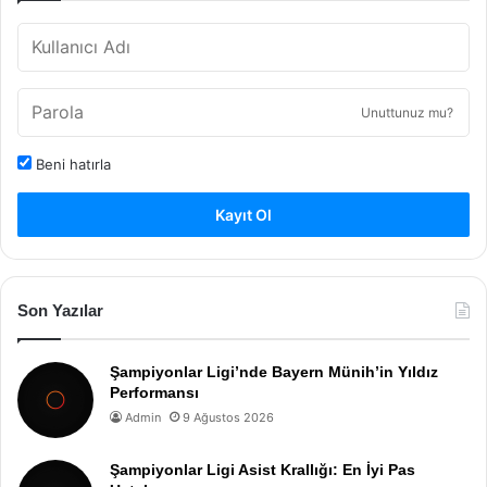
Unuttunuz mu?
Beni hatırla
Kayıt Ol
Son Yazılar
Şampiyonlar Ligi’nde Bayern Münih’in Yıldız
Performansı
Admin
9 Ağustos 2026
Şampiyonlar Ligi Asist Krallığı: En İyi Pas