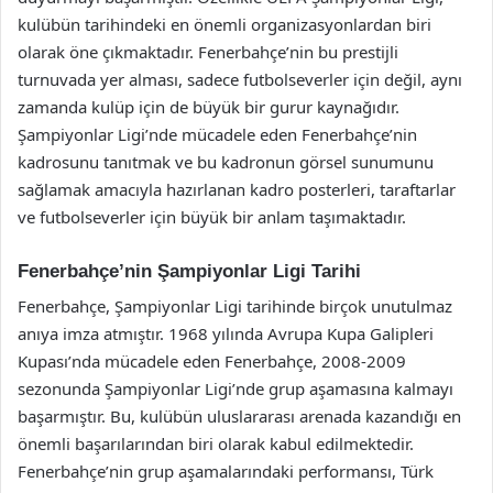
kulübün tarihindeki en önemli organizasyonlardan biri
olarak öne çıkmaktadır. Fenerbahçe’nin bu prestijli
turnuvada yer alması, sadece futbolseverler için değil, aynı
zamanda kulüp için de büyük bir gurur kaynağıdır.
Şampiyonlar Ligi’nde mücadele eden Fenerbahçe’nin
kadrosunu tanıtmak ve bu kadronun görsel sunumunu
sağlamak amacıyla hazırlanan kadro posterleri, taraftarlar
ve futbolseverler için büyük bir anlam taşımaktadır.
Fenerbahçe’nin Şampiyonlar Ligi Tarihi
Fenerbahçe, Şampiyonlar Ligi tarihinde birçok unutulmaz
anıya imza atmıştır. 1968 yılında Avrupa Kupa Galipleri
Kupası’nda mücadele eden Fenerbahçe, 2008-2009
sezonunda Şampiyonlar Ligi’nde grup aşamasına kalmayı
başarmıştır. Bu, kulübün uluslararası arenada kazandığı en
önemli başarılarından biri olarak kabul edilmektedir.
Fenerbahçe’nin grup aşamalarındaki performansı, Türk