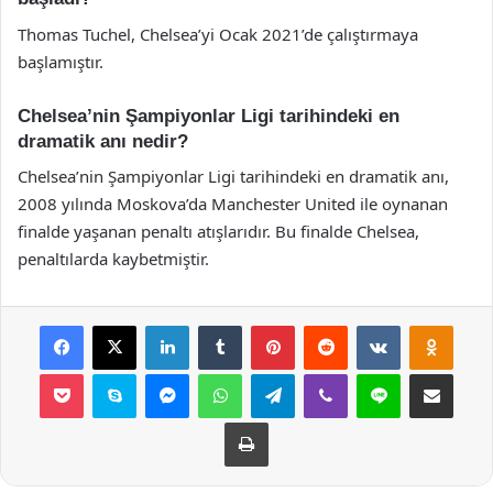
Thomas Tuchel, Chelsea’yi Ocak 2021’de çalıştırmaya
başlamıştır.
Chelsea’nin Şampiyonlar Ligi tarihindeki en
dramatik anı nedir?
Chelsea’nin Şampiyonlar Ligi tarihindeki en dramatik anı,
2008 yılında Moskova’da Manchester United ile oynanan
finalde yaşanan penaltı atışlarıdır. Bu finalde Chelsea,
penaltılarda kaybetmiştir.
Facebook
X
LinkedIn
Tumblr
Pinterest
Reddit
VKontakte
Odnok
Pocket
Skype
Messenger
WhatsApp
Telegram
Viber
Line
E-Posta ile payla
Yazdır