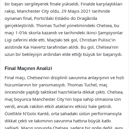
bir başarı sergileyerek finale yükseldi. Finalde karşılaştıkları
rakip, Manchester City oldu. 29 Mayıs 2021 tarihinde
oynanan final, Porto’daki Estádio do Dragão’da
gerçekleştirildi. Thomas Tuchel yönetimindeki Chelsea, bu
maçı 1-0’lık skorla kazandı ve tarihindeki ikinci Şampiyonlar
Ligi zaferini elde etti. Maçtaki tek gol, Christian Pulisic’in
asistinde Kai Havertz tarafından atıldı. Bu gol, Chelsea’nin
uzun bir bekleyişin ardından elde ettiği büyük bir başarıydı.
Final Maçının Analizi
Final maçı, Chelsea’nin disiplinli savunma anlayışının ve hızlı
hücumlarının bir yansımasıydı. Thomas Tuchel, maç
öncesinde yaptığı taktiksel hazırlıklarla dikkat çekti. Chelsea,
maç boyunca Manchester City’nin topa sahip olmasına izin
verdi, ancak rakibin etkili ataklarını etkisiz hale getirdi.
Özellikle N’Golo Kanté, orta sahadaki üstün performansıyla
dikkat çekti ve takımının savunma hattına büyük katkı
sağladı. Maçın sonunda Chelsea, sadece bir golle değil, aynı