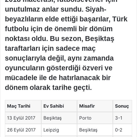
unutulmaz anlar sundu. Siyah-
beyazlıların elde ettiği başarılar, Türk
futbolu için de önemli bir dönüm
noktası oldu. Bu sezon, Beşiktaş
taraftarları için sadece maç
sonuçlarıyla değil, aynı zamanda
oyuncuların gösterdiği özveri ve
mücadele ile de hatırlanacak bir
dönem olarak tarihe geçti.
Maç Tarihi
Ev Sahibi
Misafir
Sonuç
13 Eylül 2017
Beşiktaş
Porto
3-1
26 Eylül 2017
Leipzig
Beşiktaş
0-2