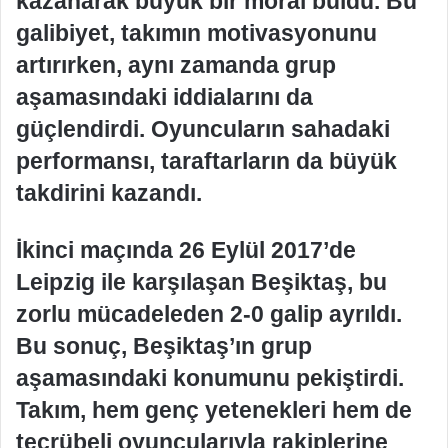
kazanarak büyük bir moral buldu. Bu
galibiyet, takımın motivasyonunu
artırırken, aynı zamanda grup
aşamasındaki iddialarını da
güçlendirdi. Oyuncuların sahadaki
performansı, taraftarların da büyük
takdirini kazandı.
İkinci maçında 26 Eylül 2017’de
Leipzig ile karşılaşan Beşiktaş, bu
zorlu mücadeleden 2-0 galip ayrıldı.
Bu sonuç, Beşiktaş’ın grup
aşamasındaki konumunu pekiştirdi.
Takım, hem genç yetenekleri hem de
tecrübeli oyuncularıyla rakiplerine