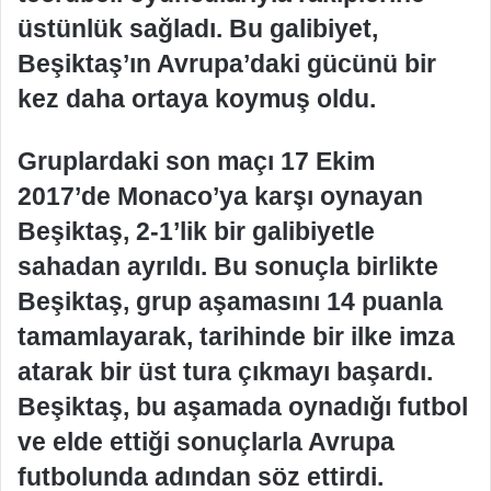
üstünlük sağladı. Bu galibiyet,
Beşiktaş’ın Avrupa’daki gücünü bir
kez daha ortaya koymuş oldu.
Gruplardaki son maçı 17 Ekim
2017’de Monaco’ya karşı oynayan
Beşiktaş, 2-1’lik bir galibiyetle
sahadan ayrıldı. Bu sonuçla birlikte
Beşiktaş, grup aşamasını 14 puanla
tamamlayarak, tarihinde bir ilke imza
atarak bir üst tura çıkmayı başardı.
Beşiktaş, bu aşamada oynadığı futbol
ve elde ettiği sonuçlarla Avrupa
futbolunda adından söz ettirdi.