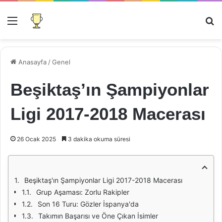
Menü
Ar
Anasayfa
/
Genel
Beşiktaş’ın Şampiyonlar
Ligi 2017-2018 Macerası
26 Ocak 2025
3 dakika okuma süresi
Beşiktaş'ın Şampiyonlar Ligi 2017-2018 Macerası
Grup Aşaması: Zorlu Rakipler
Son 16 Turu: Gözler İspanya'da
Takımın Başarısı ve Öne Çıkan İsimler