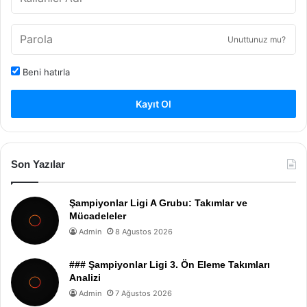
Unuttunuz mu?
Beni hatırla
Kayıt Ol
Son Yazılar
Şampiyonlar Ligi A Grubu: Takımlar ve
Mücadeleler
Admin
8 Ağustos 2026
### Şampiyonlar Ligi 3. Ön Eleme Takımları
Analizi
Admin
7 Ağustos 2026