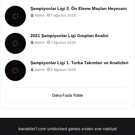
Şampiyonlar Ligi 3. Ön Eleme Maçları Heyecanı
Admin
7 Ağustos 2026
2021 Şampiyonlar Ligi Grupları Analizi
Admin
7 Ağustos 2026
Şampiyonlar Ligi 1. Torba Takımları ve Analizleri
Admin
6 Ağustos 2026
Daha Fazla Yükle
banabilet1.com
unblocked games
evden eve nakliyat