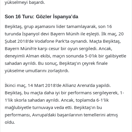
yükselmeyi başardı.
Son 16 Turu: Gözler İspanya’da
Beşiktaş, grup aşamasını lider tamamlayarak, son 16
turunda İspanyol devi Bayern Münih ile eşleşti. İlk maç, 20
Şubat 2018’de Vodafone Park’ta oynandı. Maçta Beşiktaş,
Bayern Münih’e karşı cesur bir oyun sergiledi. Ancak,
deneyimli Alman ekibi, maçın sonunda 5-0’lık bir galibiyetle
sahadan ayrıldı. Bu sonuç, Beşiktaş’ın çeyrek finale
yükselme umutlarını zorlaştırdı.
İkinci maç, 14 Mart 2018’de Allianz Arena’da yapıldı.
Beşiktaş, bu maçta daha iyi bir performans sergileyerek, 1-
1’lik skorla sahadan ayrıldı. Ancak, toplamda 6-1’lik
mağlubiyetle turnuvaya veda etti. Beşiktaş’ın bu
performansı, Avrupa’daki başarılarının temellerini atmış
oldu.