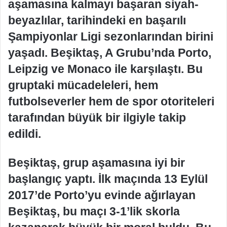
aşamasına kalmayı başaran siyah-
beyazlılar, tarihindeki en başarılı
Şampiyonlar Ligi sezonlarından birini
yaşadı. Beşiktaş, A Grubu’nda Porto,
Leipzig ve Monaco ile karşılaştı. Bu
gruptaki mücadeleleri, hem
futbolseverler hem de spor otoriteleri
tarafından büyük bir ilgiyle takip
edildi.
Beşiktaş, grup aşamasına iyi bir
başlangıç yaptı. İlk maçında 13 Eylül
2017’de Porto’yu evinde ağırlayan
Beşiktaş, bu maçı 3-1’lik skorla