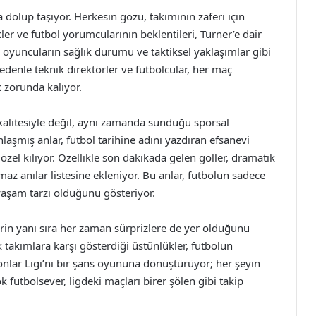
 dolup taşıyor. Herkesin gözü, takımının zaferi için
ikler ve futbol yorumcularının beklentileri, Turner’e dair
ı, oyuncuların sağlık durumu ve taktiksel yaklaşımlar gibi
nedenle teknik direktörler ve futbolcular, her maç
 zorunda kalıyor.
alitesiyle değil, aynı zamanda sunduğu sporsal
nlaşmış anlar, futbol tarihine adını yazdıran efsanevi
zel kılıyor. Özellikle son dakikada gelen goller, dramatik
az anılar listesine ekleniyor. Bu anlar, futbolun sadece
yaşam tarzı olduğunu gösteriyor.
rin yanı sıra her zaman sürprizlere de yer olduğunu
akımlara karşı gösterdiği üstünlükler, futbolun
nlar Ligi’ni bir şans oyununa dönüştürüyor; her şeyin
utbolsever, ligdeki maçları birer şölen gibi takip