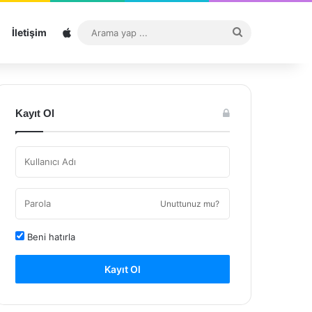
Sitemap
Arama
İletişim
yap
...
Kayıt Ol
Unuttunuz mu?
Beni hatırla
Kayıt Ol