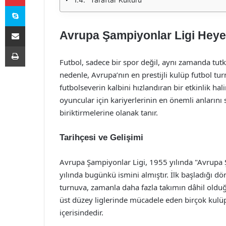
Skype
E-Posta ile paylaş
Avrupa Şampiyonlar Ligi Heye
Yazdır
Futbol, sadece bir spor değil, aynı zamanda tutk
nedenle, Avrupa’nın en prestijli kulüp futbol tu
futbolseverin kalbini hızlandıran bir etkinlik h
oyuncular için kariyerlerinin en önemli anlarını
biriktirmelerine olanak tanır.
Tarihçesi ve Gelişimi
Avrupa Şampiyonlar Ligi, 1955 yılında "Avrupa
yılında bugünkü ismini almıştır. İlk başladığı d
turnuva, zamanla daha fazla takımın dâhil oldu
üst düzey liglerinde mücadele eden birçok kulüp,
içerisindedir.