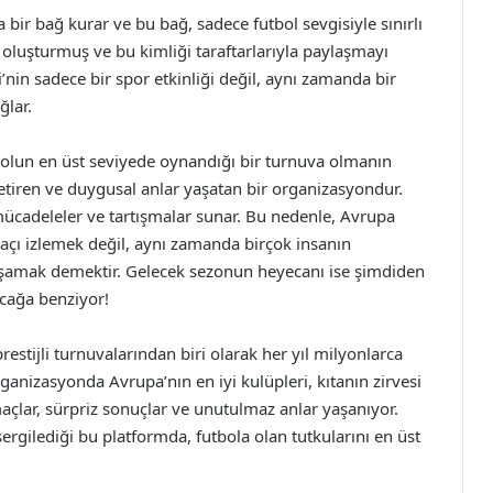
da bir bağ kurar ve bu bağ, sadece futbol sevgisiyle sınırlı
i oluşturmuş ve bu kimliği taraftarlarıyla paylaşmayı
nin sadece bir spor etkinliği değil, aynı zamanda bir
ğlar.
bolun en üst seviyede oynandığı bir turnuva olmanın
getiren ve duygusal anlar yaşatan bir organizasyondur.
 mücadeleler ve tartışmalar sunar. Bu nedenle, Avrupa
maçı izlemek değil, aynı zamanda birçok insanın
aşamak demektir. Gelecek sezonun heyecanı ise şimdiden
acağa benziyor!
estijli turnuvalarından biri olarak her yıl milyonlarca
ganizasyonda Avrupa’nın en iyi kulüpleri, kıtanın zirvesi
çlar, sürpriz sonuçlar ve unutulmaz anlar yaşanıyor.
sergilediği bu platformda, futbola olan tutkularını en üst