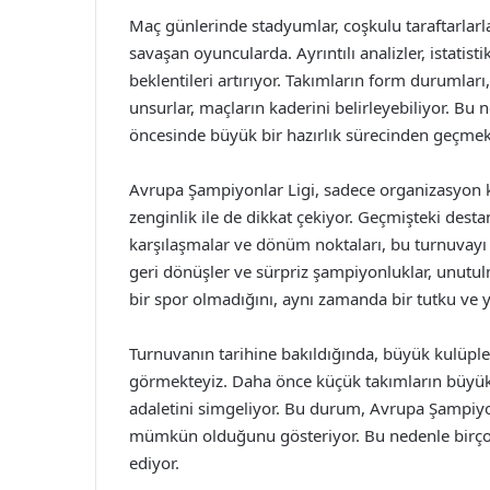
Maç günlerinde stadyumlar, coşkulu taraftarlarla
savaşan oyuncularda. Ayrıntılı analizler, istatist
beklentileri artırıyor. Takımların form durumlar
unsurlar, maçların kaderini belirleyebiliyor. Bu 
öncesinde büyük bir hazırlık sürecinden geçmek
Avrupa Şampiyonlar Ligi, sadece organizasyon k
zenginlik ile de dikkat çekiyor. Geçmişteki desta
karşılaşmalar ve dönüm noktaları, bu turnuvayı ö
geri dönüşler ve sürpriz şampiyonluklar, unutulm
bir spor olmadığını, aynı zamanda bir tutku ve 
Turnuvanın tarihine bakıldığında, büyük kulüple
görmekteyiz. Daha önce küçük takımların büyük t
adaletini simgeliyor. Bu durum, Avrupa Şampiyo
mümkün olduğunu gösteriyor. Bu nedenle birçok f
ediyor.