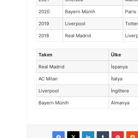
2020
Bayern Münih
Paris
2019
Liverpool
Tott
2018
Real Madrid
Liver
Takım
Ülke
Real Madrid
İspanya
AC Milan
İtalya
Liverpool
İngiltere
Bayern Münih
Almanya
Facebook
X
LinkedIn
Tumblr
Pintere