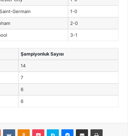
 Saint-Germain
1-0
enham
2-0
pool
3-1
Şampiyonluk Sayısı
14
7
6
6
st
Reddit
VKontakte
Odnoklassniki
Pocket
Skype
Messenger
E-Posta ile paylaş
Yazdır