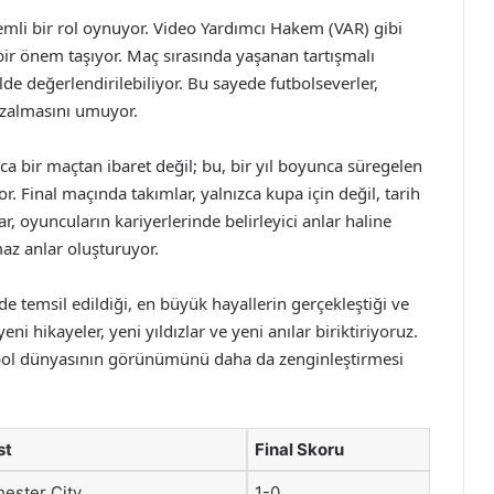
mli bir rol oynuyor. Video Yardımcı Hakem (VAR) gibi
 bir önem taşıyor. Maç sırasında yaşanan tartışmalı
lde değerlendirilebiliyor. Bu sayede futbolseverler,
azalmasını umuyor.
ızca bir maçtan ibaret değil; bu, bir yıl boyunca süregelen
. Final maçında takımlar, yalnızca kupa için değil, tarih
, oyuncuların kariyerlerinde belirleyici anlar haline
az anlar oluşturuyor.
 temsil edildiği, en büyük hayallerin gerçekleştiği ve
ni hikayeler, yeni yıldızlar ve yeni anılar biriktiriyoruz.
bol dünyasının görünümünü daha da zenginleştirmesi
st
Final Skoru
ester City
1-0