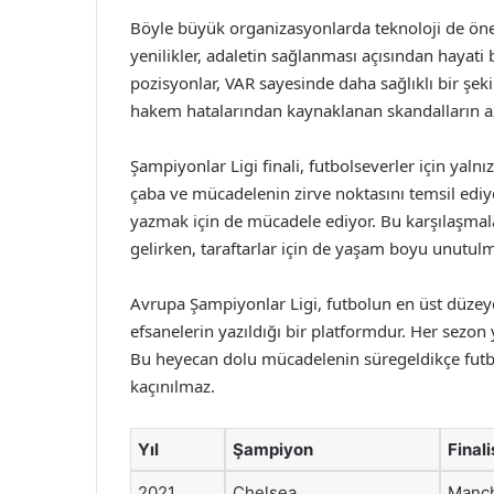
Böyle büyük organizasyonlarda teknoloji de öne
yenilikler, adaletin sağlanması açısından hayati
pozisyonlar, VAR sayesinde daha sağlıklı bir şeki
hakem hatalarından kaynaklanan skandalların 
Şampiyonlar Ligi finali, futbolseverler için yaln
çaba ve mücadelenin zirve noktasını temsil ediyor
yazmak için de mücadele ediyor. Bu karşılaşmalar
gelirken, taraftarlar için de yaşam boyu unutulm
Avrupa Şampiyonlar Ligi, futbolun en üst düzeyde
efsanelerin yazıldığı bir platformdur. Her sezon ye
Bu heyecan dolu mücadelenin süregeldikçe fut
kaçınılmaz.
Yıl
Şampiyon
Finali
2021
Chelsea
Manch