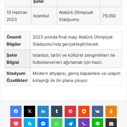
Şehir
10 Haziran
Atatürk Olimpiyat
Istanbul
76,092
2023
Stadyumu
Önemli
2023 yılında final maçı Atatürk Olimpiyat
Bilgiler
Stadyumu’nda gerçekleştirilecek.
Şehir
Istanbul, tarihi ve kültürel zenginlikleri ile
Bilgisi
futbolseverleri ağırlamak için hazır.
Stadyum
Modern altyapısı, geniş kapasitesi ve ulaşım
Özellikleri
kolaylığı ile ön plana çıkıyor.
Facebook
X
LinkedIn
Tumblr
Pinterest
Reddit
VKontakte
Odnok
Pocket
Skype
Messenger
WhatsApp
Telegram
Viber
Line
E-Posta ile payla