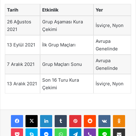
Tarih
Etkinlik
Yer
26 Ağustos
Grup Aşaması Kura
İsviçre, Nyon
2021
Çekimi
Avrupa
13 Eylül 2021
İlk Grup Maçları
Genelinde
Avrupa
7 Aralık 2021
Grup Maçları Sonu
Genelinde
Son 16 Turu Kura
13 Aralık 2021
İsviçre, Nyon
Çekimi
Facebook
X
LinkedIn
Tumblr
Pinterest
Reddit
VKontakte
Odnok
Pocket
Skype
Messenger
WhatsApp
Telegram
Viber
Line
E-Posta ile payla