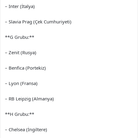
– Inter (İtalya)
– Slavia Prag (Çek Cumhuriyeti)
**G Grubu:**
– Zenit (Rusya)
– Benfica (Portekiz)
– Lyon (Fransa)
– RB Leipzig (Almanya)
**H Grubu:**
– Chelsea (İngiltere)