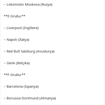
– Lokomotiv Moskova (Rusya)
**E Grubu:**
– Liverpool (İngiltere)
– Napoli (İtalya)
– Red Bull Salzburg (Avusturya)
– Genk (Belçika)
**F Grubu:**
– Barcelona (İspanya)
– Borussia Dortmund (Almanya)