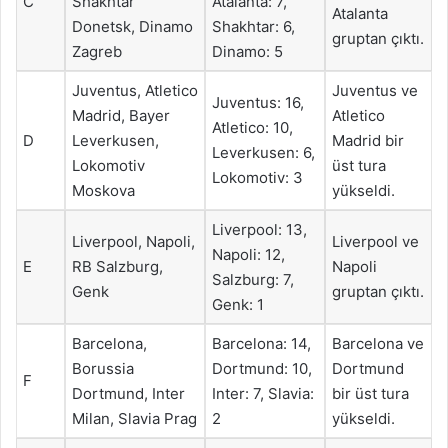
C
Shakhtar
Atalanta: 7,
Atalanta
Donetsk, Dinamo
Shakhtar: 6,
gruptan çıktı.
Zagreb
Dinamo: 5
Juventus, Atletico
Juventus ve
Juventus: 16,
Madrid, Bayer
Atletico
Atletico: 10,
D
Leverkusen,
Madrid bir
Leverkusen: 6,
Lokomotiv
üst tura
Lokomotiv: 3
Moskova
yükseldi.
Liverpool: 13,
Liverpool, Napoli,
Liverpool ve
Napoli: 12,
E
RB Salzburg,
Napoli
Salzburg: 7,
Genk
gruptan çıktı.
Genk: 1
Barcelona,
Barcelona: 14,
Barcelona ve
Borussia
Dortmund: 10,
Dortmund
F
Dortmund, Inter
Inter: 7, Slavia:
bir üst tura
Milan, Slavia Prag
2
yükseldi.