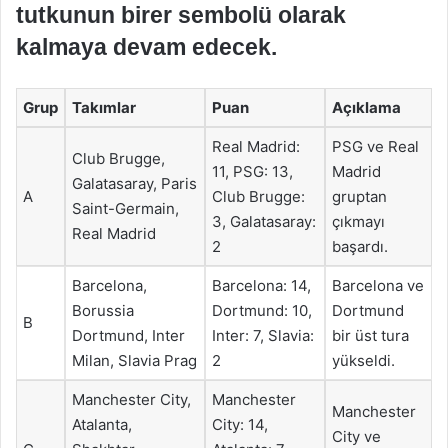
tutkunun birer sembolü olarak
kalmaya devam edecek.
Grup
Takımlar
Puan
Açıklama
Real Madrid:
PSG ve Real
Club Brugge,
11, PSG: 13,
Madrid
Galatasaray, Paris
A
Club Brugge:
gruptan
Saint-Germain,
3, Galatasaray:
çıkmayı
Real Madrid
2
başardı.
Barcelona,
Barcelona: 14,
Barcelona ve
Borussia
Dortmund: 10,
Dortmund
B
Dortmund, Inter
Inter: 7, Slavia:
bir üst tura
Milan, Slavia Prag
2
yükseldi.
Manchester City,
Manchester
Manchester
Atalanta,
City: 14,
City ve