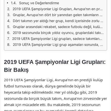
Sonuç ve Değerlendirme
2019 UEFA Şampiyonlar Ligi Grupları, Avrupa'nın en prestijli kulüp futbol organizasyonlarından biri olarak, her sezon takımların en iyi performanslarını sergileyebilmek için yarıştığı bir platformdur. 2019 yılı, bu organizasyonun zengin tarihine bir başka unutulmaz sezon ekledi. 32 takım, 8 grup halinde mücadele etti ve bu gruplarda yer alan takımların her biri, bir üst tura çıkmak için elinden geleni yaptı. Bu gruplarda sadece futbol yetenekleri değil, aynı zamanda strateji ve takım ruhu da önemli bir rol oynadı.
Gruplar, Avrupa'nın dört bir yanından gelen takımların bir araya gelmesiyle oluşturuldu. Bu takımlar, futbolseverlerin ilgisini çeken farklı liglerden ve geçmişteki başarılarından gelen bir kombinasyon oluşturdu. Gruplardaki mücadeleler, hem saha içinde hem de saha dışında büyük bir heyecan yarattı. Takımlar, gruplarını geçmek için her maçı ciddiyetle oynadı ve turnuvanın ilerleyen aşamalarında daha fazla başarı elde etmek için mücadele etti.
Dört takımın yer aldığı her grup, kendi içerisinde zorlu bir rekabet ortamı sağladı. Bazı gruplarda, favori takımların yanı sıra sürpriz ekiplerin de bulunması, her maçı tahmin edilemez hale getirdi. Takımlar, hem kendi liglerindeki form durumlarını hem de Avrupa sahnesindeki performanslarını sergilemek için büyük bir gayret gösterdi. Bu durum, izleyicilere unutulmaz anlar ve heyecan dolu maçlar sundu.
Gruplar arasındaki rekabet, sadece futbolu değil, kulüplerin tarihini ve taraftar kültürünü de ön plana çıkardı. Bazı takımlar, UEFA Şampiyonlar Ligi tarihindeki başarılarıyla bilinirken, diğerleri Avrupa sahnesinde kendilerini kanıtlamak için fırsat bekliyordu. Bu durum, her maçta bir hikaye ve bir mücadele oluşturdu. Takımların geçmişleri ve hedefleri, maçların atmosferini daha da yoğunlaştırdı.
2019 sezonunda birçok yıldız oyuncu, gruplardaki takımlarıyla sahne aldı. Bu oyuncular, sadece kendi takımlarının başarısı için değil, aynı zamanda kişisel kariyerleri için de önemli bir fırsat yakalamış oldu. Her bir oyuncu, kendi yeteneklerini sergileyerek, takımına katkıda bulunmak ve gruptan çıkmak için büyük bir çaba gösterdi. Bu durum, futbolseverlerin ilgisini çeken bireysel mücadeleler yarattı.
2019 UEFA Şampiyonlar Ligi grupları, sadece takımların değil, oyuncuların ve taraftarların da unutulmaz anılar biriktirdiği bir süreçti. Her grup, kendi hikayesini yazarken, futbolun birleştirici gücünü bir kez daha gözler önüne serdi. Bu sezon, Avrupa futbolunun ne kadar rekabetçi ve heyecan dolu olduğunu bir kez daha kanıtladı.
2019 UEFA Şampiyonlar Ligi grup aşamaları sonunda, takımların gösterdikleri performans ve elde ettikleri sonuçlar, tarih boyunca hatırlanacak birçok anı biriktirdi. Bu anılar, futbolun evrenselliğinin ve tutkunun birer sembolü olarak kalmaya devam edecek.
2019 UEFA Şampiyonlar Ligi Grupları:
Bir Bakış
2019 UEFA Şampiyonlar Ligi, Avrupa’nın en prestijli kulüp
futbol turnuvası olarak, dünya genelinde büyük bir
heyecanla takip edilmektedir. Her yıl olduğu gibi, 2019
sezonunda da birçok büyük takım, Avrupa’nın zirvesinde yer
almak için mücadele etti. Bu makalede, 2019 sezonunun
grup aşamalarına ve bu aşamadaki önemli detaylara