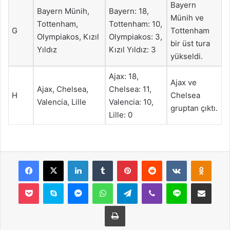
Bayern
Bayern Münih,
Bayern: 18,
Münih ve
Tottenham,
Tottenham: 10,
G
Tottenham
Olympiakos, Kızıl
Olympiakos: 3,
bir üst tura
Yıldız
Kızıl Yıldız: 3
yükseldi.
Ajax: 18,
Ajax ve
Ajax, Chelsea,
Chelsea: 11,
H
Chelsea
Valencia, Lille
Valencia: 10,
gruptan çıktı.
Lille: 0
Facebook
X
LinkedIn
Tumblr
Pinterest
Reddit
VKontakte
Odnok
Pocket
Skype
Messenger
WhatsApp
Telegram
Viber
Line
E-Posta ile payla
Yazdır