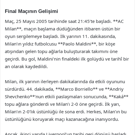
Final Maçının Gelişimi
Maç, 25 Mayıs 2005 tarihinde saat 21:45’te başladı. **AC
Milan**, maçın başlama düdüğünden itibaren üstün bir
oyun sergilemeye başladı. İlk yarının 11. dakikasında,
Milan’ın yıldız futbolcusu **Paolo Maldini**, bir köşe
atışından gelen topu ağlarla buluşturarak takımını öne
geçirdi. Bu gol, Maldini’nin finaldeki ilk golüydü ve tarihî bir
an olarak kaydedildi.
Milan, ilk yarının ilerleyen dakikalarında da etkili oyununu
sürdürdü. 44. dakikada, **Marco Borriello** ve **Andriy
Shevchenko**’nun etkili paslaşmaları sonucunda, **Kaká**
topu ağlara gönderdi ve Milan’ı 2-0 öne geçirdi. İlk yarı,
Milan’ın 2-0’lık üstünlüğü ile sona erdi. Herkes, Milan’ın bu
üstünlüğünü koruyarak maçı kazanacağına inanıyordu.
Ancak, ikinci yarıda Liverpool’un tarihi geri dönüşü başladı.