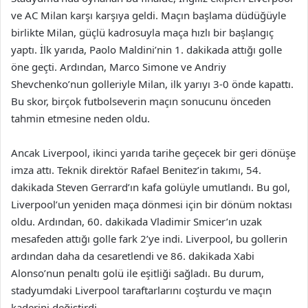
ve AC Milan karşı karşıya geldi. Maçın başlama düdüğüyle
birlikte Milan, güçlü kadrosuyla maça hızlı bir başlangıç
yaptı. İlk yarıda, Paolo Maldini’nin 1. dakikada attığı golle
öne geçti. Ardından, Marco Simone ve Andriy
Shevchenko’nun golleriyle Milan, ilk yarıyı 3-0 önde kapattı.
Bu skor, birçok futbolseverin maçın sonucunu önceden
tahmin etmesine neden oldu.
Ancak Liverpool, ikinci yarıda tarihe geçecek bir geri dönüşe
imza attı. Teknik direktör Rafael Benitez’in takımı, 54.
dakikada Steven Gerrard’ın kafa golüyle umutlandı. Bu gol,
Liverpool’un yeniden maça dönmesi için bir dönüm noktası
oldu. Ardından, 60. dakikada Vladimir Smicer’ın uzak
mesafeden attığı golle fark 2’ye indi. Liverpool, bu gollerin
ardından daha da cesaretlendi ve 86. dakikada Xabi
Alonso’nun penaltı golü ile eşitliği sağladı. Bu durum,
stadyumdaki Liverpool taraftarlarını coşturdu ve maçın
kaderini değiştirdi.