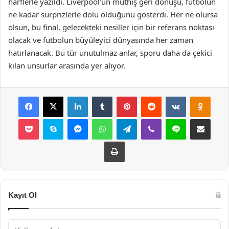
harflerle yazıldı. Liverpool’un müthiş geri dönüşü, futbolun
ne kadar sürprizlerle dolu olduğunu gösterdi. Her ne olursa
olsun, bu final, gelecekteki nesiller için bir referans noktası
olacak ve futbolun büyüleyici dünyasında her zaman
hatırlanacak. Bu tür unutulmaz anlar, sporu daha da çekici
kılan unsurlar arasında yer alıyor.
Facebook
X
LinkedIn
Tumblr
Pinterest
Reddit
VKontakte
Odnok
Pocket
Skype
Messenger
WhatsApp
Telegram
Viber
Line
E-Posta ile payla
Yazdır
Kayıt Ol